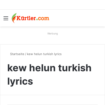
Menü
S
Werbung
Startseite
/
kew helun turkish lyrics
kew helun turkish
lyrics