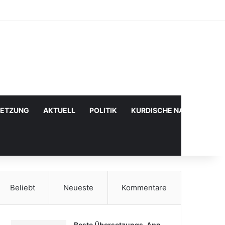
Facebook
X
YouTube
Instagram
Anmelden
Zufälliger Artikel
Sidebar
SETZUNG
AKTUELL
POLITIK
KURDISCHE NACHRICHTE
Beliebt
Neueste
Kommentare
Beste Übersetzungs-App,