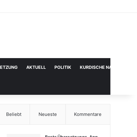
Facebook
X
YouTube
Instagram
Anmelden
Zufälliger Artikel
Sidebar
SETZUNG
AKTUELL
POLITIK
KURDISCHE NACHRICHTE
Beliebt
Neueste
Kommentare
Beste Übersetzungs-App,