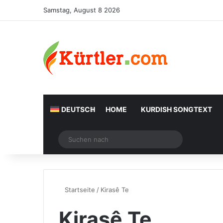
Samstag, August 8 2026
DEUTSCH
HOME
KURDISH SONGTEXT
Zufälliger Artikel
Suchen
nach
Startseite
/
Kirasê Te
Kirasê Te