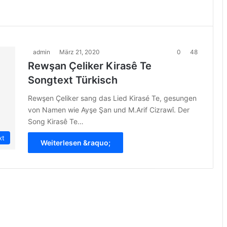
admin
März 21, 2020
0
48
Rewşan Çeliker Kirasê Te
Songtext Türkisch
Rewşen Çeliker sang das Lied Kirasé Te, gesungen
von Namen wie Ayşe Şan und M.Arif Cizrawî. Der
Song Kirasê Te…
xt
Weiterlesen &raquo;