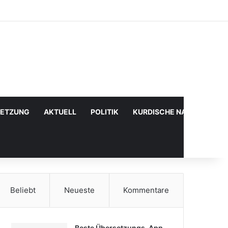
Facebook
X
YouTube
Instagram
Anmelden
Zufälliger Artikel
Sidebar
SETZUNG
AKTUELL
POLITIK
KURDISCHE NACHRICHTE
Beliebt
Neueste
Kommentare
Beste Übersetzungs-App,