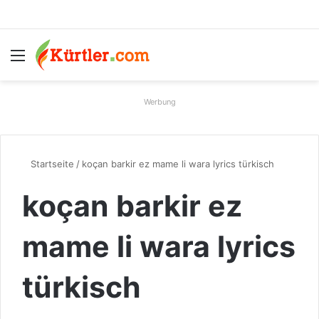
Menü
S
Werbung
Startseite
/
koçan barkir ez mame li wara lyrics türkisch
koçan barkir ez
mame li wara lyrics
türkisch