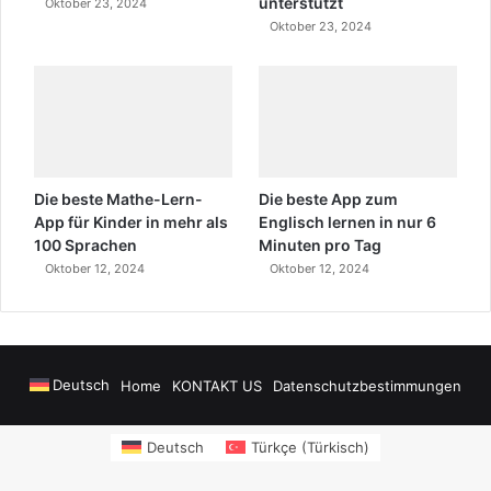
unterstützt
Oktober 23, 2024
Oktober 23, 2024
Die beste Mathe-Lern-
Die beste App zum
App für Kinder in mehr als
Englisch lernen in nur 6
100 Sprachen
Minuten pro Tag
Oktober 12, 2024
Oktober 12, 2024
Deutsch
Home
KONTAKT US
Datenschutzbestimmungen
owers
sms onay
Alanya Airport Transfers
madsalads.com
https://www.salon
Deutsch
Türkçe
(
Türkisch
)