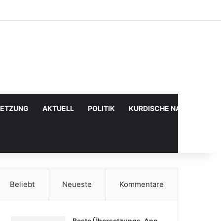
Facebook
X
YouTube
Instagram
Anmelden
Zufälliger Artikel
Sidebar
SETZUNG
AKTUELL
POLITIK
KURDISCHE NACHRICHTE
Beliebt
Neueste
Kommentare
Beste Übersetzungs-App,