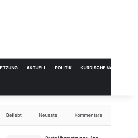
Facebook
X
YouTube
Instagram
Anmelden
Zufälliger Artikel
Sidebar
SETZUNG
AKTUELL
POLITIK
KURDISCHE NACHRICHTE
Beliebt
Neueste
Kommentare
Beste Übersetzungs-App,