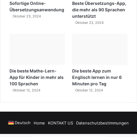
Sofortige Online-
Beste Übersetzungs-App,
Übersetzungsanwendung
die mehr als 90 Sprachen
unterstützt
Oktober 23, 2024
Oktober 23, 2024
Die beste Mathe-Lern-
Die beste App zum
App für Kinder in mehr als
Englisch lernen in nur 6
100 Sprachen
Minuten pro Tag
Oktober 12, 2024
Oktober 12, 2024
Deutsch
Home
KONTAKT US
Datenschutzbestimmungen
ransfers
madsalads.com
https://www.salonyjardinlospinos.com/
https://o