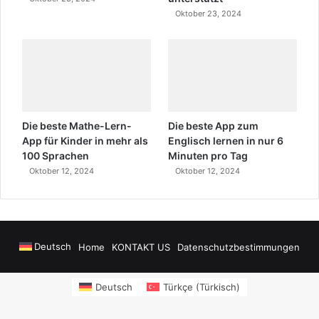
Oktober 23, 2024
Die beste Mathe-Lern-
Die beste App zum
App für Kinder in mehr als
Englisch lernen in nur 6
100 Sprachen
Minuten pro Tag
Oktober 12, 2024
Oktober 12, 2024
Deutsch
Home
KONTAKT US
Datenschutzbestimmungen
owers
sms onay
Alanya Airport Transfers
madsalads.com
https://www.salon
Deutsch
Türkçe
(
Türkisch
)