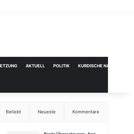
Facebook
X
YouTube
Instagram
Anmelden
Zufälliger Artikel
Sidebar
SETZUNG
AKTUELL
POLITIK
KURDISCHE NACHRICHTE
Beliebt
Neueste
Kommentare
Beste Übersetzungs-App,