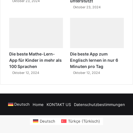
unterstützt
Oktober 23, 2024
Oktober 23, 2024
Die beste Mathe-Lern-
Die beste App zum
App für Kinder in mehr als
Englisch lernen in nur 6
100 Sprachen
Minuten pro Tag
Oktober 12, 2024
Oktober 12, 2024
Deutsch
Home
KONTAKT US
Datenschutzbestimmungen
wers
sms onay
Alanya Airport Transfers
madsalads.com
https://www.salony
Deutsch
Türkçe
(
Türkisch
)