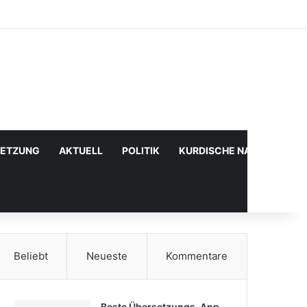
Facebook
X
YouTube
Instagram
Anmelden
Zufälliger Artikel
Sidebar
SETZUNG
AKTUELL
POLITIK
KURDISCHE NACHRICHTE
Beliebt
Neueste
Kommentare
Beste Übersetzungs-App,