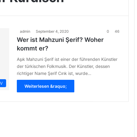
admin
September 4, 2020
0
46
Wer ist Mahzuni Şerif? Woher
kommt er?
Aşık Mahzuni Şerif ist einer der führenden Künstler
der türkischen Folkmusik. Der Künstler, dessen
richtiger Name Şerif Cırık ist, wurde…
IV
Weiterlesen &raquo;