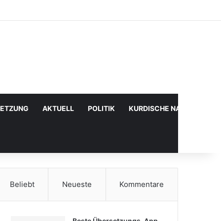
Facebook
X
YouTube
Instagram
Anmelden
Zufälliger Artikel
Sidebar
SETZUNG
AKTUELL
POLITIK
KURDISCHE NACHRICHTE
Beliebt
Neueste
Kommentare
Beste Übersetzungs-App,