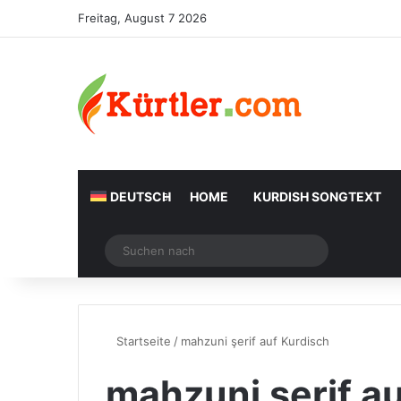
Freitag, August 7 2026
DEUTSCH
HOME
KURDISH SONGTEXT
Zufälliger Artikel
Suchen
nach
Startseite
/
mahzuni şerif auf Kurdisch
mahzuni şerif a