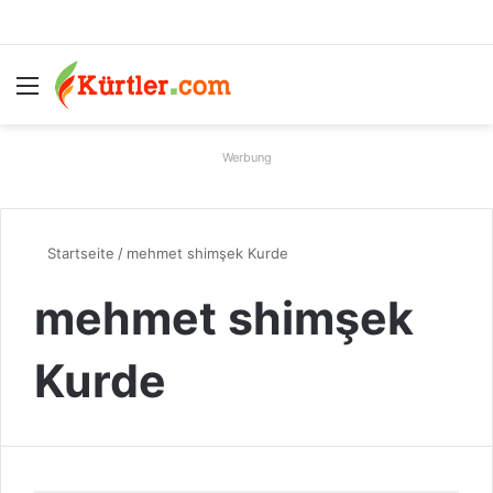
Menü
S
Werbung
Startseite
/
mehmet shimşek Kurde
mehmet shimşek
Kurde