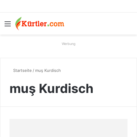
Menü
S
Werbung
Startseite
/
muş Kurdisch
muş Kurdisch