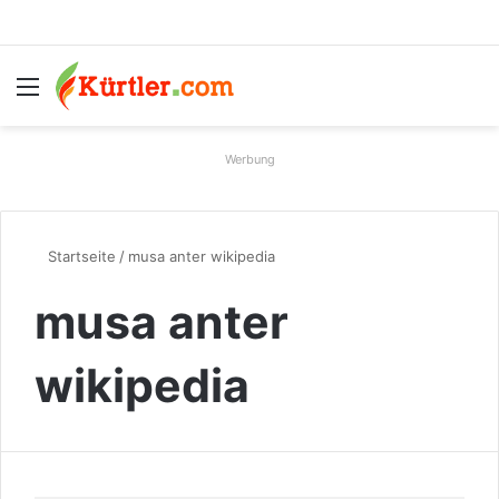
Menü
S
Werbung
Startseite
/
musa anter wikipedia
musa anter
wikipedia