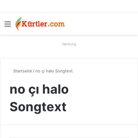
Menü
S
Werbung
Startseite
/
no çı halo Songtext
no çı halo
Songtext