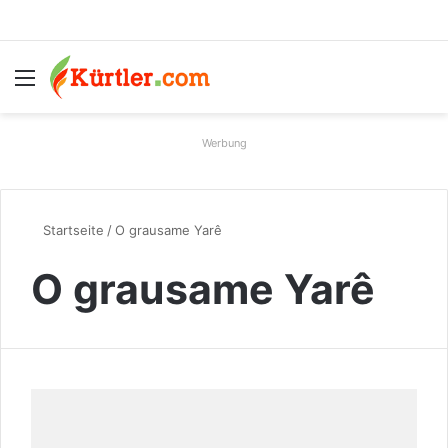
Menü
S
Werbung
Startseite
/
O grausame Yarê
O grausame Yarê