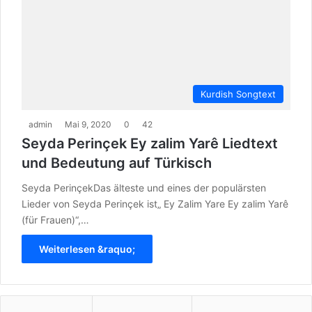
Kurdish Songtext
admin
Mai 9, 2020
0
42
Seyda Perinçek Ey zalim Yarê Liedtext
und Bedeutung auf Türkisch
Seyda PerinçekDas älteste und eines der populärsten
Lieder von Seyda Perinçek ist„ Ey Zalim Yare Ey zalim Yarê
(für Frauen)“,…
Weiterlesen &raquo;