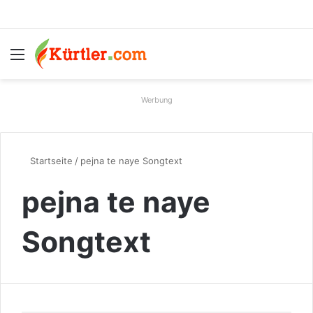
Menü
S
Werbung
Startseite
/
pejna te naye Songtext
pejna te naye
Songtext