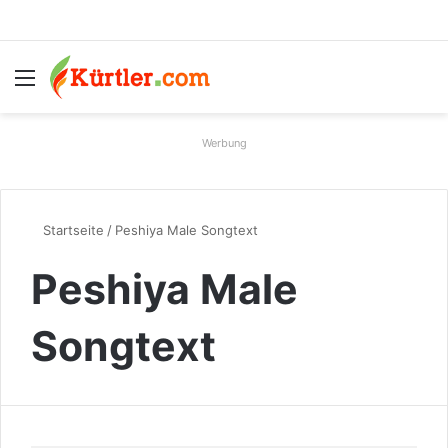
Menü
S
Werbung
Startseite
/
Peshiya Male Songtext
Peshiya Male
Songtext