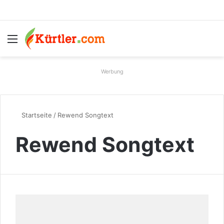
Menü
S
Werbung
Startseite
/
Rewend Songtext
Rewend Songtext