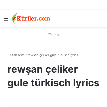
Menü
S
Werbung
Startseite
/
rewşan çeliker gule türkisch lyrics
rewşan çeliker
gule türkisch lyrics