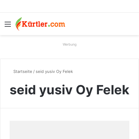
Menü
S
Werbung
Startseite
/
seid yusiv Oy Felek
seid yusiv Oy Felek