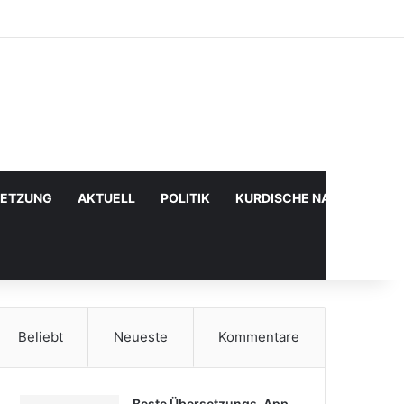
Facebook
X
YouTube
Instagram
Anmelden
Zufälliger Artikel
Sidebar
SETZUNG
AKTUELL
POLITIK
KURDISCHE NACHRICHTE
Beliebt
Neueste
Kommentare
Beste Übersetzungs-App,