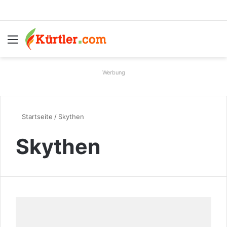
Menü
S
Werbung
Startseite
/
Skythen
Skythen