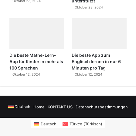
unterstützt
Oktober 23, 2024
Oktober 23, 2024
Die beste Mathe-Lern-
Die beste App zum
App für Kinder in mehr als
Englisch lernen in nur 6
100 Sprachen
Minuten pro Tag
Oktober 12, 2024
Oktober 12, 2024
Deutsch
Home
KONTAKT US
Datenschutzbestimmungen
owers
sms onay
Alanya Airport Transfers
madsalads.com
https://www.salon
Deutsch
Türkçe
(
Türkisch
)