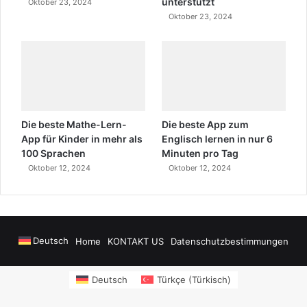
unterstützt
Oktober 23, 2024
Oktober 23, 2024
Die beste Mathe-Lern-
Die beste App zum
App für Kinder in mehr als
Englisch lernen in nur 6
100 Sprachen
Minuten pro Tag
Oktober 12, 2024
Oktober 12, 2024
Deutsch
Home
KONTAKT US
Datenschutzbestimmungen
wers
sms onay
Alanya Airport Transfers
madsalads.com
https://www.salony
Deutsch
Türkçe
(
Türkisch
)