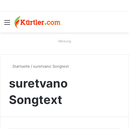
Menü
S
Werbung
Startseite
/
suretvano Songtext
suretvano
Songtext