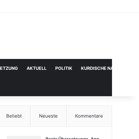
Facebook
X
YouTube
Instagram
Anmelden
Zufälliger Artikel
Sidebar
SETZUNG
AKTUELL
POLITIK
KURDISCHE NACHRICHTE
Beliebt
Neueste
Kommentare
Beste Übersetzungs-App,