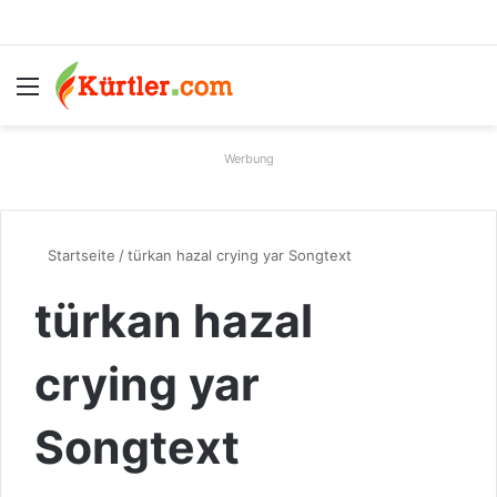
Menü
S
Werbung
Startseite
/
türkan hazal crying yar Songtext
türkan hazal
crying yar
Songtext