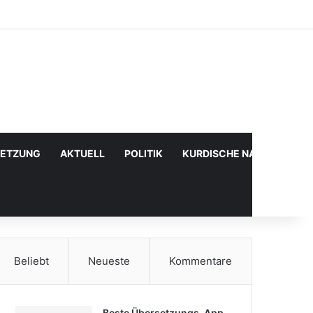
Facebook
X
YouTube
Instagram
Anmelden
Zufälliger Artikel
Sidebar
SETZUNG
AKTUELL
POLITIK
KURDISCHE NACHRICHTE
Beliebt
Neueste
Kommentare
Beste Übersetzungs-App,