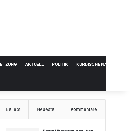
Facebook
X
YouTube
Instagram
Anmelden
Zufälliger Artikel
Sidebar
SETZUNG
AKTUELL
POLITIK
KURDISCHE NACHRICHTE
Beliebt
Neueste
Kommentare
Beste Übersetzungs-App,