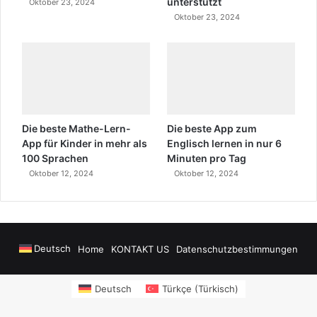
unterstützt
Oktober 23, 2024
Oktober 23, 2024
Die beste Mathe-Lern-
Die beste App zum
App für Kinder in mehr als
Englisch lernen in nur 6
100 Sprachen
Minuten pro Tag
Oktober 12, 2024
Oktober 12, 2024
Deutsch
Home
KONTAKT US
Datenschutzbestimmungen
onusu Veren Siteler
https://www.salonyjardinlospinos.com/
https://oce
Deutsch
Türkçe
(
Türkisch
)