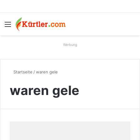
Menü
S
Werbung
Startseite
/
waren gele
waren gele