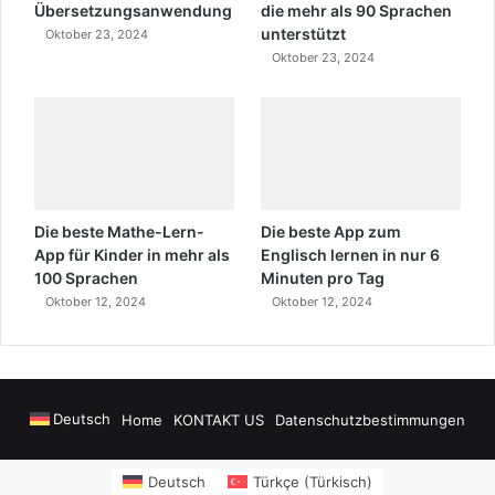
Übersetzungsanwendung
die mehr als 90 Sprachen
unterstützt
Oktober 23, 2024
Oktober 23, 2024
Die beste Mathe-Lern-
Die beste App zum
App für Kinder in mehr als
Englisch lernen in nur 6
100 Sprachen
Minuten pro Tag
Oktober 12, 2024
Oktober 12, 2024
Deutsch
Home
KONTAKT US
Datenschutzbestimmungen
wers
sms onay
Alanya Airport Transfers
madsalads.com
https://www.salony
Deutsch
Türkçe
(
Türkisch
)