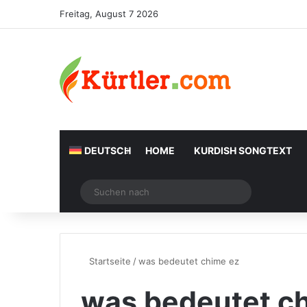
Freitag, August 7 2026
DEUTSCH
HOME
KURDISH SONGTEXT
Zufälliger Artikel
Suchen
nach
Startseite
/
was bedeutet chime ez
was bedeutet c