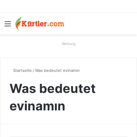
Menü
S
Werbung
Startseite
/
Was bedeutet evinamın
Was bedeutet
evinamın