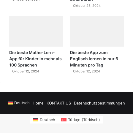
Oktober 23, 2024
Die beste Mathe-Lern-
Die beste App zum
App für Kinder in mehr als
Englisch lernen in nur 6
100 Sprachen
Minuten pro Tag
Oktober 12, 2024
Oktober 12, 2024
Deutsch
Home
KONTAKT US
Datenschutzbestimmungen
wers
sms onay
Alanya Airport Transfers
madsalads.com
https://www.salony
Deutsch
Türkçe
(
Türkisch
)