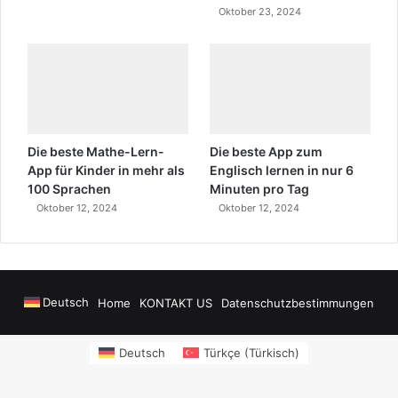
Oktober 23, 2024
Die beste Mathe-Lern-
Die beste App zum
App für Kinder in mehr als
Englisch lernen in nur 6
100 Sprachen
Minuten pro Tag
Oktober 12, 2024
Oktober 12, 2024
Deutsch
Home
KONTAKT US
Datenschutzbestimmungen
onusu Veren Siteler
https://www.salonyjardinlospinos.com/
https://oce
Deutsch
Türkçe
(
Türkisch
)