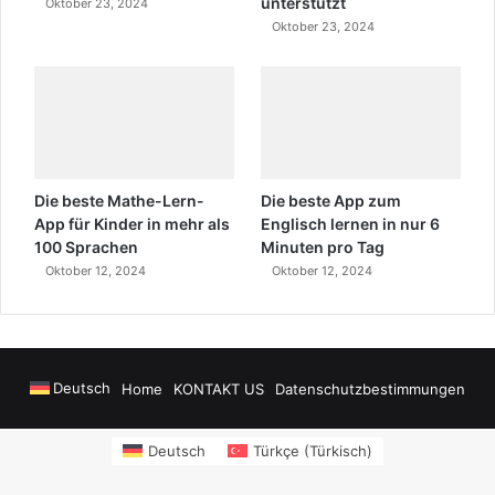
unterstützt
Oktober 23, 2024
Oktober 23, 2024
Die beste Mathe-Lern-
Die beste App zum
App für Kinder in mehr als
Englisch lernen in nur 6
100 Sprachen
Minuten pro Tag
Oktober 12, 2024
Oktober 12, 2024
Deutsch
Home
KONTAKT US
Datenschutzbestimmungen
wers
sms onay
Alanya Airport Transfers
madsalads.com
https://www.salony
Deutsch
Türkçe
(
Türkisch
)