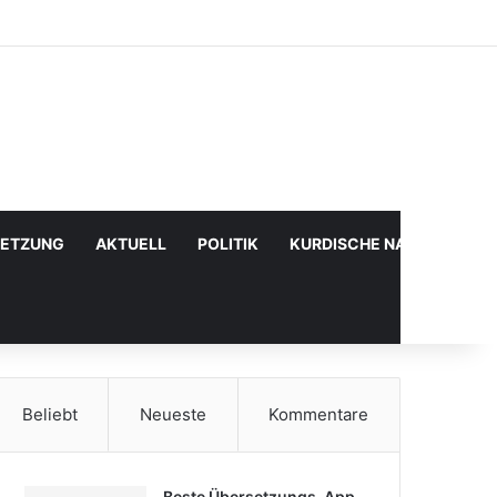
Facebook
X
YouTube
Instagram
Anmelden
Zufälliger Artikel
Sidebar
SETZUNG
AKTUELL
POLITIK
KURDISCHE NACHRICHTE
Beliebt
Neueste
Kommentare
Beste Übersetzungs-App,