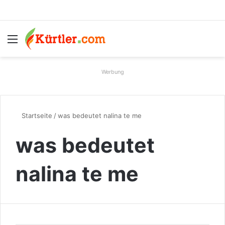
Menü
S
Werbung
Startseite
/
was bedeutet nalina te me
was bedeutet
nalina te me