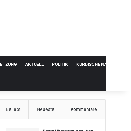
Facebook
X
YouTube
Instagram
Anmelden
Zufälliger Artikel
Sidebar
SETZUNG
AKTUELL
POLITIK
KURDISCHE NACHRICHTE
Beliebt
Neueste
Kommentare
Beste Übersetzungs-App,