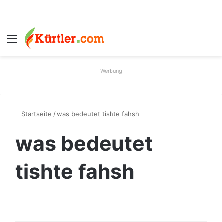
Menü
S
Werbung
Startseite
/
was bedeutet tishte fahsh
was bedeutet
tishte fahsh