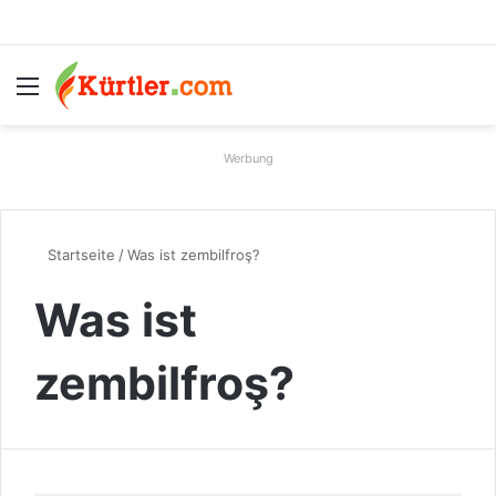
Menü
S
Werbung
Startseite
/
Was ist zembilfroş?
Was ist
zembilfroş?