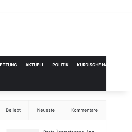
Facebook
X
YouTube
Instagram
Anmelden
Zufälliger Artikel
Sidebar
SETZUNG
AKTUELL
POLITIK
KURDISCHE NACHRICHTE
Beliebt
Neueste
Kommentare
Beste Übersetzungs-App,