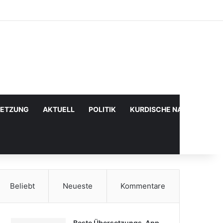
Facebook
X
YouTube
Instagram
Anmelden
Zufälliger Artikel
Sidebar
SETZUNG
AKTUELL
POLITIK
KURDISCHE NACHRICHTE
Beliebt
Neueste
Kommentare
Beste Übersetzungs-App,