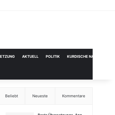
Facebook
X
YouTube
Instagram
Anmelden
Zufälliger Artikel
Sidebar
SETZUNG
AKTUELL
POLITIK
KURDISCHE NACHRICHTE
Beliebt
Neueste
Kommentare
Beste Übersetzungs-App,