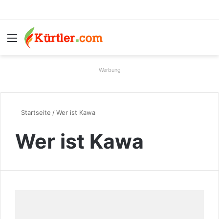
Menü
S
Werbung
Startseite
/
Wer ist Kawa
Wer ist Kawa