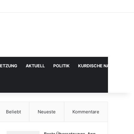
Facebook
X
YouTube
Instagram
Anmelden
Zufälliger Artikel
Sidebar
SETZUNG
AKTUELL
POLITIK
KURDISCHE NACHRICHTE
Beliebt
Neueste
Kommentare
Beste Übersetzungs-App,